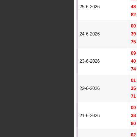
25-6-2026
48 
82 
00 
24-6-2026
39 
75 
09 
23-6-2026
40 
74 
01 
22-6-2026
35 
71 
00 
21-6-2026
38 
80 
02 