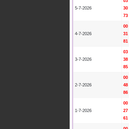
03 
5-7-2026
30 
73 
00 
4-7-2026
31 
81 
03 
3-7-2026
38 
85 
00 
2-7-2026
48 
86 
00 
1-7-2026
27 
61 
00 