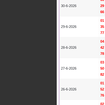
30-6-2026
29 
66 
01 
29-6-2026
35 
77 
04 
28-6-2026
42 
78 
03 
27-6-2026
50 
82 
01 
26-6-2026
52 
76 
02 