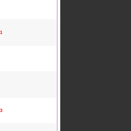
51
83