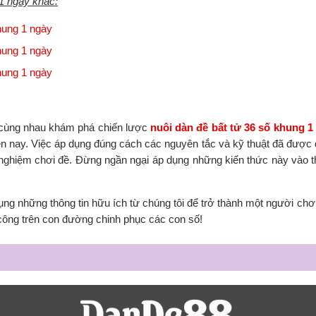
 1 ngày khác:
hung 1 ngày
hung 1 ngày
hung 1 ngày
ã cùng nhau khám phá chiến lược
nuôi dàn đề bất tử 36 số khung 1
ện nay. Việc áp dụng đúng cách các nguyên tắc và kỹ thuật đã được 
i nghiệm chơi đề. Đừng ngần ngại áp dụng những kiến thức này vào t
ụng những thông tin hữu ích từ chúng tôi để trở thành một người chơ
ông trên con đường chinh phục các con số!