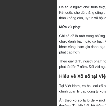
Đa số là người chơi thua thiệ
Kết cuộc cho dù thắng cũng th
thân không còn, uy tín xã hội
Mức xử phạt
Ghi số đề là một trong những h
chức đánh bạc hoặc gá bạc. Vi
khác cùng tham gia đánh bạc 
phạt cao hơn.
Theo quy định, người phạm tội
phạt tù đến 7 năm. Đối với ngư
Hiểu về Xổ số tại Vi
Tại Việt Nam, có hai loại xổ 
chính quản lý các công ty xổ 
Ăn theo xổ số là lô đề – một
thưởng. Tại Hà Nội, hệ thống 