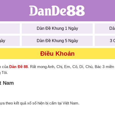
Dàn Đề Khung 1 Ngày
Dà
gày
Dàn Đề Khung 5 Ngày
3 
Điều Khoản
n của
Dàn Đề 88
. Rất mong Anh, Chị, Em, Cô, Dì, Chú, Bác 3 miền
 Tôi.
ệt Nam
ựa theo kết quả xổ số hiện bị cấm tại Việt Nam.