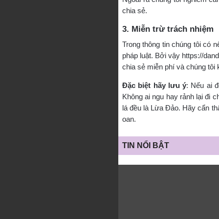
chia sẻ.
3. Miễn trừ trách nhiệm
Trong thông tin chúng tôi có n
pháp luật. Bởi vậy https://da
chia sẻ miễn phí và chúng tôi
Đặc biệt hãy lưu ý
: Nếu ai 
Không ai ngu hay rảnh lại đi c
lá đều là Lừa Đảo. Hãy cẩn th
oan.
TIN NỔI BẬT