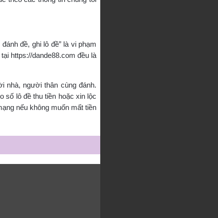
 đánh đề, ghi lô đề” là vi phạm
tại https://dande88.com đều là
ời nhà, người thân cùng đánh.
 số lô đề thu tiền hoặc xin lộc
n mạng nếu không muốn mất tiền