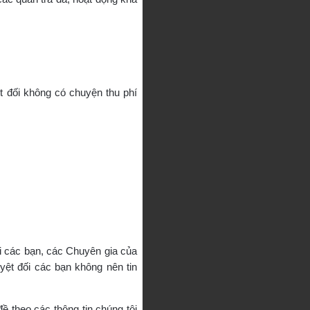
ệt đối không có chuyện thu phí
úi các bạn, các Chuyên gia của
yệt đối các bạn không nên tin
ề theo các thông tin chúng tôi