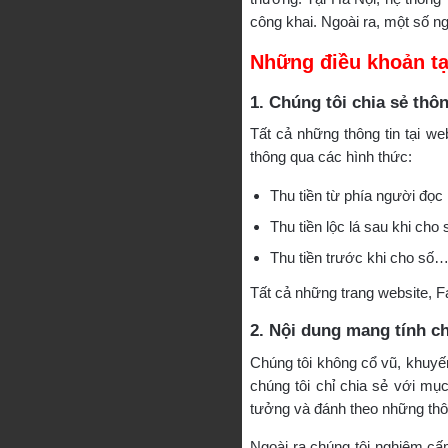
công khai. Ngoài ra, một số n
Những điều khoản tạ
1. Chúng tôi chia sẻ thô
Tất cả những thông tin tại we
thông qua các hình thức:
Thu tiền từ phía người đọc
Thu tiền lộc lá sau khi cho 
Thu tiền trước khi cho số
Tất cả những trang website,
2. Nội dung mang tính 
Chúng tôi không cổ vũ, khuyến
chúng tôi chỉ chia sẻ với mụ
tưởng và đánh theo những thôn
Ngoài ra chúng tôi nghiêm cấm