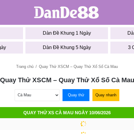
Dàn Đề Khung 1 Ngày
Dà
gày
Dàn Đề Khung 5 Ngày
3 
Trang chủ
/
Quay Thử XSCM – Quay Thử Xổ Số Cà Mau
Quay Thử XSCM – Quay Thử Xổ Số Cà Ma
Quay thử
Quay nhanh
QUAY THỬ XS CÀ MAU NGÀY 10/06/2026