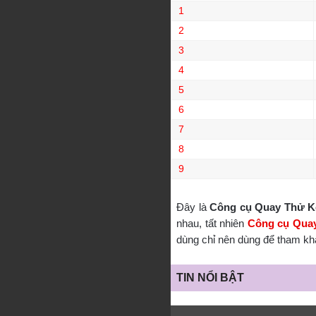
1
2
3
4
5
6
7
8
9
Đây là
Công cụ Quay Thử Kế
nhau, tất nhiên
Công cụ Qua
dùng chỉ nên dùng để tham khả
TIN NỔI BẬT