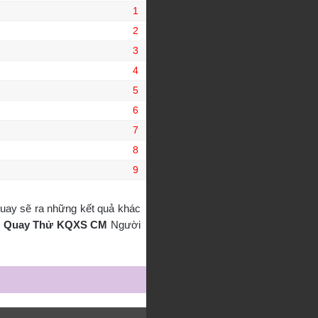
1
2
3
4
5
6
7
8
9
quay sẽ ra những kết quả khác
l Quay Thử KQXS CM
Người