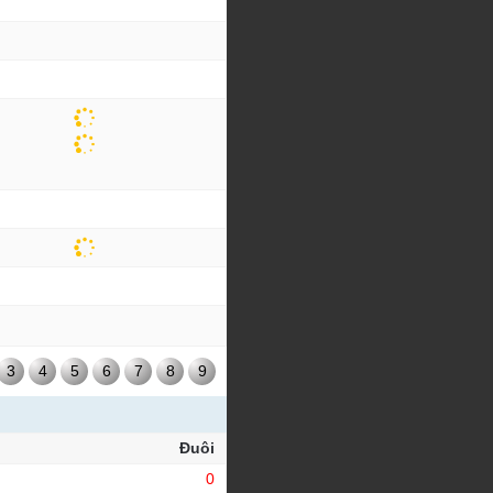
3
4
5
6
7
8
9
Đuôi
0