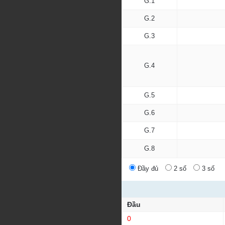
G.1
G.2
G.3
G.4
G.5
G.6
G.7
G.8
Đầy đủ
2 số
3 số
Đầu
0