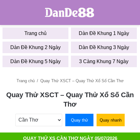
Trang chủ
Dàn Đề Khung 1 Ngày
Dàn Đề Khung 2 Ngày
Dàn Đề Khung 3 Ngày
Dàn Đề Khung 5 Ngày
3 Càng Khung 7 Ngày
Trang chủ
/
Quay Thử XSCT – Quay Thử Xổ Số Cần Thơ
Quay Thử XSCT – Quay Thử Xổ Số Cần
Thơ
Quay thử
Quay nhanh
QUAY THỬ XS CẦN THƠ NGÀY 05/07/2026