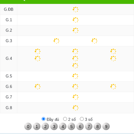
G.ĐB
G.1
G.2
G.3
G.4
G.5
G.6
G.7
G.8
Đầy đủ
2 số
3 số
0
1
2
3
4
5
6
7
8
9