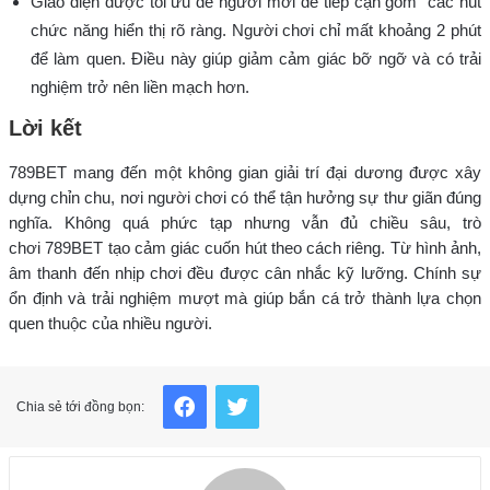
Giao diện được tối ưu để người mới dễ tiếp cận gồm các nút
chức năng hiển thị rõ ràng. Người chơi chỉ mất khoảng 2 phút
để làm quen. Điều này giúp giảm cảm giác bỡ ngỡ và có trải
nghiệm trở nên liền mạch hơn.
Lời kết
789BET
mang đến một không gian giải trí đại dương được xây
dựng chỉn chu, nơi người chơi có thể tận hưởng sự thư giãn đúng
nghĩa. Không quá phức tạp nhưng vẫn đủ chiều sâu, trò
chơi
789BET
tạo cảm giác cuốn hút theo cách riêng. Từ hình ảnh,
âm thanh đến nhịp chơi đều được cân nhắc kỹ lưỡng. Chính sự
ổn định và trải nghiệm mượt mà giúp bắn cá trở thành lựa chọn
quen thuộc của nhiều người.
Facebook
Twitter
Chia sẻ tới đồng bọn: