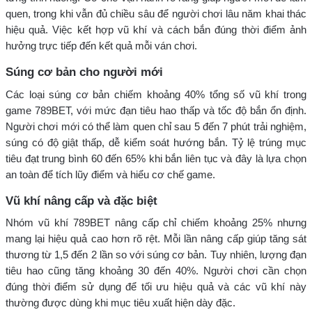
quen, trong khi vẫn đủ chiều sâu để người chơi lâu năm khai thác
hiệu quả. Việc kết hợp vũ khí và cách bắn đúng thời điểm ảnh
hưởng trực tiếp đến kết quả mỗi ván chơi.
Súng cơ bản cho người mới
Các loại súng cơ bản chiếm khoảng 40% tổng số vũ khí trong
game
789BET
, với mức đạn tiêu hao thấp và tốc độ bắn ổn định.
Người chơi mới có thể làm quen chỉ sau 5 đến 7 phút trải nghiệm,
súng có độ giật thấp, dễ kiểm soát hướng bắn. Tỷ lệ trúng mục
tiêu đạt trung bình 60 đến 65% khi bắn liên tục và đây là lựa chọn
an toàn để tích lũy điểm và hiểu cơ chế game.
Vũ khí nâng cấp và đặc biệt
Nhóm vũ khí
789BET
nâng cấp chỉ chiếm khoảng 25% nhưng
mang lại hiệu quả cao hơn rõ rệt. Mỗi lần nâng cấp giúp tăng sát
thương từ 1,5 đến 2 lần so với súng cơ bản. Tuy nhiên, lượng đạn
tiêu hao cũng tăng khoảng 30 đến 40%. Người chơi cần chọn
đúng thời điểm sử dụng để tối ưu hiệu quả và các vũ khí này
thường được dùng khi mục tiêu xuất hiện dày đặc.