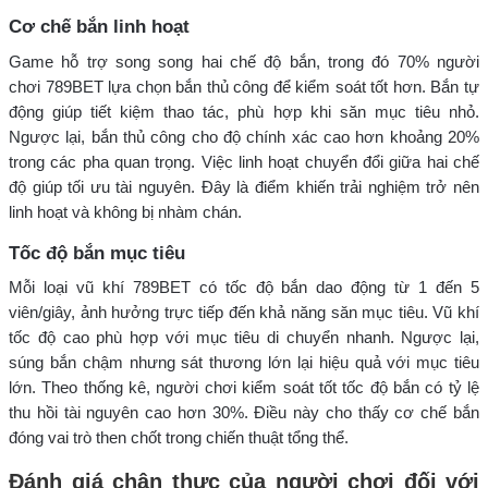
Cơ chế bắn linh hoạt
Game hỗ trợ song song hai chế độ bắn, trong đó 70% người
chơi
789BET
lựa chọn bắn thủ công để kiểm soát tốt hơn. Bắn tự
động giúp tiết kiệm thao tác, phù hợp khi săn mục tiêu nhỏ.
Ngược lại, bắn thủ công cho độ chính xác cao hơn khoảng 20%
trong các pha quan trọng. Việc linh hoạt chuyển đổi giữa hai chế
độ giúp tối ưu tài nguyên. Đây là điểm khiến trải nghiệm trở nên
linh hoạt và không bị nhàm chán.
Tốc độ bắn mục tiêu
Mỗi loại vũ khí
789BET
có tốc độ bắn dao động từ 1 đến 5
viên/giây, ảnh hưởng trực tiếp đến khả năng săn mục tiêu. Vũ khí
tốc độ cao phù hợp với mục tiêu di chuyển nhanh. Ngược lại,
súng bắn chậm nhưng sát thương lớn lại hiệu quả với mục tiêu
lớn. Theo thống kê, người chơi kiểm soát tốt tốc độ bắn có tỷ lệ
thu hồi tài nguyên cao hơn 30%. Điều này cho thấy cơ chế bắn
đóng vai trò then chốt trong chiến thuật tổng thể.
Đánh giá chân thực của người chơi đối với