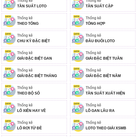
Thống kê
Thống kê
TẦN SUẤT LOTO
TẦN SUẤT CẶP
Thống kê
Thống kê
THEO TỔNG
TỔNG HỢP
Thống kê
Thống kê
CHU KỲ ĐẶC BIỆT
ĐẦU ĐUÔI LOTO
Thống kê
Thống kê
GIẢI ĐẶC BIỆT GAN
GIẢI ĐẶC BIỆT TUẦN
Thống kê
Thống kê
GIẢI ĐẶC BIỆT THÁNG
GIẢI ĐẶC BIỆT NĂM
Thống kê
Thống kê
THEO BỘ SỐ
TẦN SUẤT XUẤT HIỆN
Thống kê
Thống kê
LÔ XIÊN HAY VỀ
LÔ GAN LÂU RA
Thống kê
Thống kê
LÔ RƠI TỪ ĐỀ
LOTO THEO GIẢI XSMB