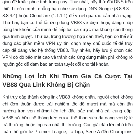
giản để khắc phục tình trạng này. Thứ nhất, hãy thử đổi DNS trên
thiết bị của mình, chẳng hạn như sử dụng DNS Google (8.8.8.8 –
8.8.4.4) hoặc Cloudflare (1.1.1.1) để vượt qua rào cản nhà mạng.
Thứ hai, bạn có thể tải ứng dụng VB88 về điện thoại, đăng nhập
bằng tài khoản của mình để tiếp tục cá cược mà không cần thông
qua trình duyệt. Thứ ba, trong trường hợp cần thiết, bạn có thể sử
dụng các phần mềm VPN uy tín, chọn máy chủ quốc tế để truy
cập dễ dàng vào hệ thống VB88. Tuy nhiên, hãy lưu ý chọn các
VPN có độ bảo mật cao và tránh các ứng dụng miễn phí không rõ
nguồn gốc để đảm bảo an toàn tuyệt đối cho tài khoản.
Những Lợi Ích Khi Tham Gia Cá Cược Tại
VB88 Qua Link Không Bị Chặn
Khi truy cập thành công
link VB88 không chặn
, người chơi không
chỉ đơn thuần được trải nghiệm tốc độ mượt mà mà còn tận
hưởng trọn vẹn những tiện ích đặc sắc mà nhà cái cung cấp.
VB88 sở hữu hệ thống kèo cược thể thao siêu đa dạng với tỷ lệ
trả thưởng thuộc top cao nhất thị trường. Các giải đấu lớn nhỏ trên
toàn thế giới từ Premier League, La Liga, Serie A đến Champions