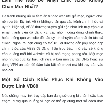
Làm Thế Nào Để Nhận Link VB88 Không
Chặn Mới Nhất?
Để tránh những rủi ro tiềm ẩn từ các website giả mạo, người chơi
nên ưu tiên lấy
link VB88 không chặn
qua các kênh chính thức và
uy tín. Hiện tại, VB88 thường xuyên gửi cập nhật link truy cập qua
email thành viên đã đăng ký, các nhóm cộng đồng chính thức,
hoặc thông qua website đối tác uy tín chuyên cập nhật tin tức cá
cược. Ngoài ra, bạn cũng có thể lưu lại đường dẫn phụ hoặc app
chính thức của VB88 để đăng nhập trực tiếp, nhờ vậy sẽ không
cần lo lắng mỗi khi website cũ bị nhà mạng phong tỏa. Một mẹo
nhỏ nhưng cực kỳ hữu ích nữa là bạn nên cài đặt DNS hoặc sử
dụng VPN an toàn để đảm bảo kết nối mượt mà khi truy cập vào
nhà cái.
Một Số Cách Khắc Phục Khi Không Vào
Được Link VB88
Nếu chẳng may link truy cập bạn đang sử dụng bị chặn hoặc load
chậm, đừng quá lo lắng vì bạn có thể áp dụng một số cách đơn