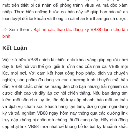
mật trên thiết bị cá nhân để phòng tránh virus và mã độc xâm
nhập. Thực hiện những bước cơ bản này sẽ giúp bạn bảo vệ an
toàn tuyệt đối tài khoản và thông tin cá nhân khi tham gia cá cược.
=> Xem thêm :
Bật mí các thao tác đăng ký VB88 dành cho tân
binh
Kết Luận
Việc sở hữu VB88 chính là chiếc chìa khóa vàng giúp người chơi
duy trì kết nối với thế giới giải trí đỉnh cao của nhà cái VB88 mọi
lúc, mọi nơi. Với cam kết hoạt động hợp pháp, dịch vụ chuyên
nghiệp, sản phẩm đa dạng và các chương trình khuyến mãi hấp
dẫn, VB88 chắc chắn sẽ mang đến cho bạn những trải nghiệm cá
cược đỉnh cao và đầy ắp cơ hội chiến thắng. Nếu bạn đang tìm
kiếm một sân chơi uy tín, tốc độ truy cập nhanh, bảo mật an toàn
và dịch vụ chăm sóc khách hàng tận tâm, đừng ngần ngại đăng
ký và trải nghiệm VB88 ngay hôm nay thông qua các đường link
truy cập không bị chặn mà chúng tôi đã cung cấp. Hãy chủ động
cập nhật link VB88 mới nhất để không bỏ lỡ bất kỳ khoảnh khắc