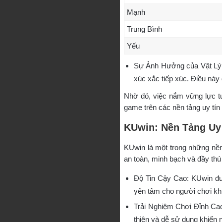
Mạnh
Trung Bình
Yếu
Sự Ảnh Hưởng của Vật Lý
xúc xắc tiếp xúc. Điều này
Nhờ đó, việc nắm vững lực t
game trên các nền tảng uy tí
KUwin: Nền Tảng Uy 
KUwin là một trong những nền
an toàn, minh bạch và đầy thú 
Độ Tin Cậy Cao
: KUwin đ
yên tâm cho người chơi khi
Trải Nghiệm Chơi Đỉnh Ca
thiện và dễ sử dụng khiến 