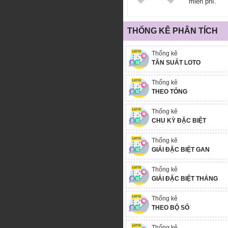
miễn phí.
THỐNG KÊ PHÂN TÍCH
Thống kê
TẦN SUẤT LOTO
Thống kê
THEO TỔNG
Thống kê
CHU KỲ ĐẶC BIỆT
Thống kê
GIẢI ĐẶC BIỆT GAN
Thống kê
GIẢI ĐẶC BIỆT THÁNG
Thống kê
THEO BỘ SỐ
Thống kê