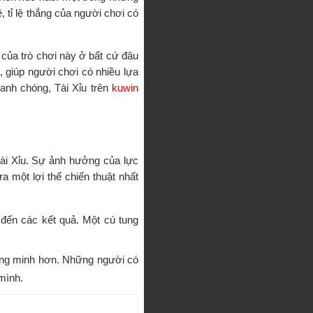
, tỉ lệ thắng của người chơi có
p của trò chơi này ở bất cứ đâu
 giúp người chơi có nhiều lựa
hanh chóng, Tài Xỉu trên
kuwin
Tài Xỉu. Sự ảnh hưởng của lực
a một lợi thế chiến thuật nhất
đến các kết quả. Một cú tung
.
hông minh hơn. Những người có
mình.