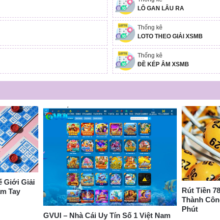
LÔ GAN LÂU RA
Thống kê
LOTO THEO GIẢI XSMB
Thống kê
ĐỀ KÉP ÂM XSMB
ế Giới Giải
Rút Tiền 7
ầm Tay
Thành Công
Phút
GVUI – Nhà Cái Uy Tín Số 1 Việt Nam