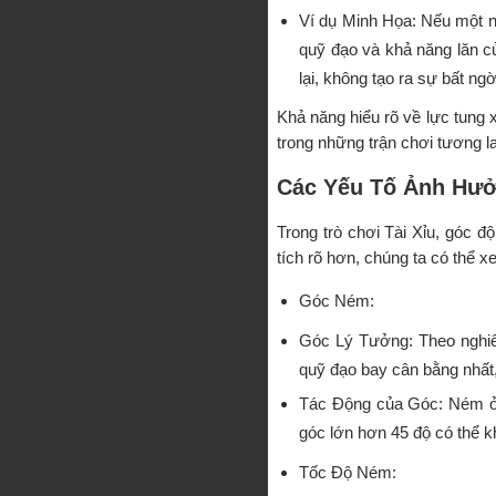
Ví dụ Minh Họa
: Nếu một n
quỹ đạo và khả năng lăn c
lại, không tạo ra sự bất ngờ
Khả năng hiểu rõ về lực tung 
trong những trận chơi tương la
Các Yếu Tố Ảnh Hưở
Trong trò chơi Tài Xỉu, góc đ
tích rõ hơn, chúng ta có thể 
Góc Ném
:
Góc Lý Tưởng
: Theo nghi
quỹ đạo bay cân bằng nhất,
Tác Động của Góc
: Ném ở
góc lớn hơn 45 độ có thể k
Tốc Độ Ném
: