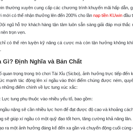
in thường xuyên cung cấp các chương trình khuyến mãi hấp dẫn, g
ơi mới có thể nhận thưởng lên đến 200% cho lần
nạp tiền KUwin
đầu t
 Đội ngũ hỗ trợ khách hàng tận tâm luôn sẵn sàng giải đáp mọi thắ
 nên trọn vẹn.
chỉ có thể rèn luyện kỹ năng cá cược mà còn tận hưởng không khí 
.
 Gì? Định Nghĩa và Bản Chất
ố quan trọng trong trò chơi Tài Xỉu (Sicbo), ảnh hưởng trực tiếp đến
ức mạnh tác động lên xí ngầu vào thời điểm chúng được ném, quyế
à những điểm chính về lực tung xúc xắc:
: Lực tung phụ thuộc vào nhiều yếu tố, bao gồm:
í ngầu nặng sẽ cần nhiều lực hơn để đạt được độ cao và khoảng cá
g sẽ giúp xí ngầu có một quỹ đạo tốt hơn, tăng cường khả năng lăn.
ạo ra một ảnh hưởng đáng kể đến xa gần và chuyển động cuối cùng 