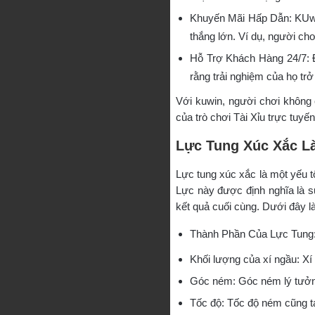
Khuyến Mãi Hấp Dẫn
: KUw
thắng lớn. Ví dụ, người ch
Hỗ Trợ Khách Hàng 24/7
:
rằng trải nghiệm của họ trở
Với kuwin, người chơi không 
của trò chơi Tài Xỉu trực tuyến
Lực Tung Xúc Xắc Là
Lực tung xúc xắc là một yếu t
Lực này được định nghĩa là s
kết quả cuối cùng. Dưới đây l
Thành Phần Của Lực Tung
Khối lượng của xí ngầu
: X
Góc ném
: Góc ném lý tưởn
Tốc độ
: Tốc độ ném cũng t