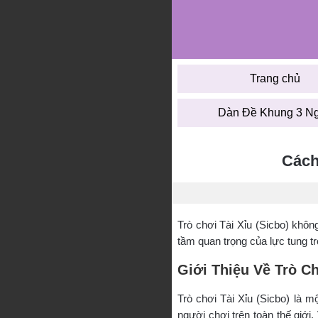
Trang chủ
Dàn Đề Khung 3 N
Cách
Trò chơi Tài Xỉu (Sicbo) khôn
tầm quan trọng của lực tung tr
Giới Thiệu Về Trò C
Trò chơi Tài Xỉu (Sicbo) là mộ
người chơi trên toàn thế giới