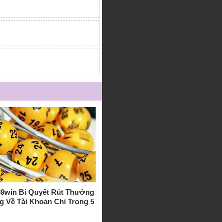
89win Bí Quyết Rút Thưởng
 Về Tài Khoản Chỉ Trong 5