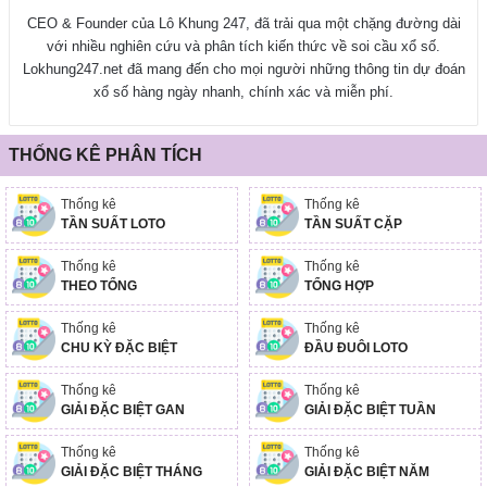
CEO & Founder của Lô Khung 247, đã trải qua một chặng đường dài
với nhiều nghiên cứu và phân tích kiến thức về soi cầu xổ số.
Lokhung247.net đã mang đến cho mọi người những thông tin dự đoán
xổ số hàng ngày nhanh, chính xác và miễn phí.
THỐNG KÊ PHÂN TÍCH
Thống kê
Thống kê
TẦN SUẤT LOTO
TẦN SUẤT CẶP
Thống kê
Thống kê
THEO TỔNG
TỔNG HỢP
Thống kê
Thống kê
CHU KỲ ĐẶC BIỆT
ĐẦU ĐUÔI LOTO
Thống kê
Thống kê
GIẢI ĐẶC BIỆT GAN
GIẢI ĐẶC BIỆT TUẦN
Thống kê
Thống kê
GIẢI ĐẶC BIỆT THÁNG
GIẢI ĐẶC BIỆT NĂM