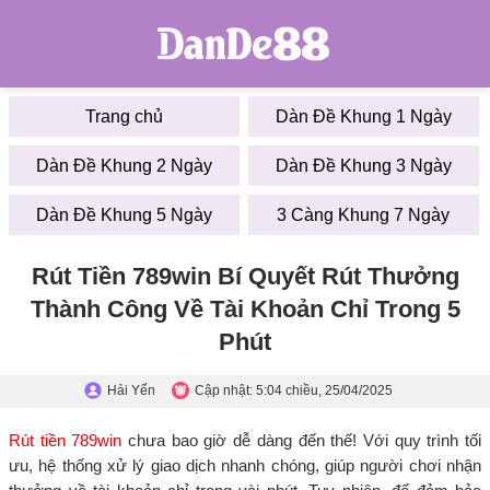
Trang chủ
Dàn Đề Khung 1 Ngày
Dàn Đề Khung 2 Ngày
Dàn Đề Khung 3 Ngày
Dàn Đề Khung 5 Ngày
3 Càng Khung 7 Ngày
Rút Tiền 789win Bí Quyết Rút Thưởng
Thành Công Về Tài Khoản Chỉ Trong 5
Phút
Hải Yến
Cập nhật: 5:04 chiều, 25/04/2025
Rút tiền 789win
chưa bao giờ dễ dàng đến thế! Với quy trình tối
ưu, hệ thống xử lý giao dịch nhanh chóng, giúp người chơi nhận