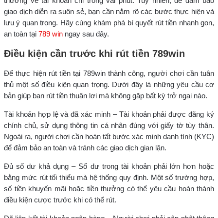
thưởng về tài khoản chỉ trong vài phút. Tuy nhiên, để đảm bảo
giao dịch diễn ra suôn sẻ, bạn cần nắm rõ các bước thực hiện và
lưu ý quan trọng. Hãy cùng khám phá bí quyết rút tiền nhanh gọn,
an toàn tại
789 win
ngay sau đây.
Điều kiện cần trước khi rút tiền 789win
Để thực hiện rút tiền tại 789win thành công, người chơi cần tuân
thủ một số điều kiện quan trọng. Dưới đây là những yêu cầu cơ
bản giúp bạn rút tiền thuận lợi mà không gặp bất kỳ trở ngại nào.
Tài khoản hợp lệ và đã xác minh
– Tài khoản phải được đăng ký
chính chủ, sử dụng thông tin cá nhân đúng với giấy tờ tùy thân.
Ngoài ra, người chơi cần hoàn tất bước xác minh danh tính (KYC)
để đảm bảo an toàn và tránh các giao dịch gian lận.
Đủ số dư khả dụng
– Số dư trong tài khoản phải lớn hơn hoặc
bằng mức rút tối thiểu mà hệ thống quy định. Một số trường hợp,
số tiền khuyến mãi hoặc tiền thưởng có thể yêu cầu hoàn thành
điều kiện cược trước khi có thể rút.