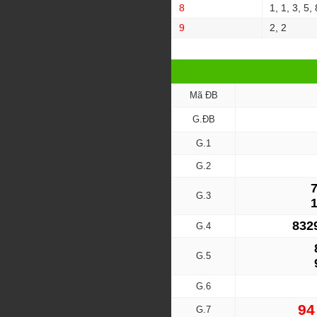
8
1, 1, 3, 5, 
9
2, 2
Mã ĐB
G.ĐB
G.1
G.2
G.3
832
G.4
G.5
G.6
94
G.7