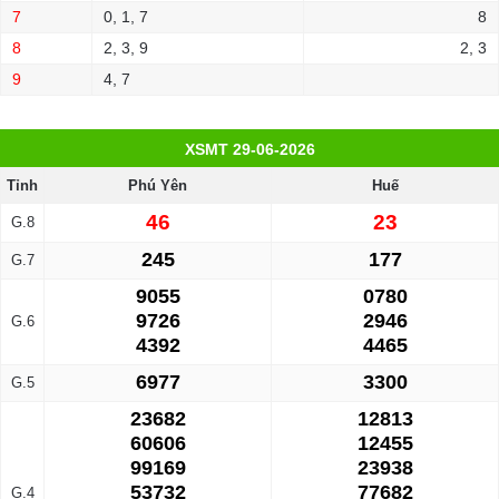
7
0, 1, 7
8
8
2, 3, 9
2, 3
9
4, 7
XSMT 29-06-2026
Tỉnh
Phú Yên
Huế
46
23
G.8
245
177
G.7
9055
0780
9726
2946
G.6
4392
4465
6977
3300
G.5
23682
12813
60606
12455
99169
23938
53732
77682
G.4