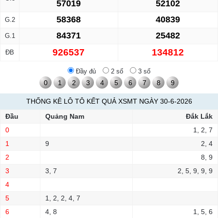
57019
52102
58368
40839
G.2
84371
25482
G.1
926537
134812
ĐB
Đầy đủ
2 số
3 số
0
1
2
3
4
5
6
7
8
9
THỐNG KÊ LÔ TÔ KẾT QUẢ XSMT NGÀY 30-6-2026
Đầu
Quảng Nam
Đắk Lắk
0
1, 2, 7
1
9
2, 4
2
8, 9
3
3, 7
2, 5, 9, 9, 9
4
5
1, 2, 2, 4, 7
6
4, 8
1, 5, 6