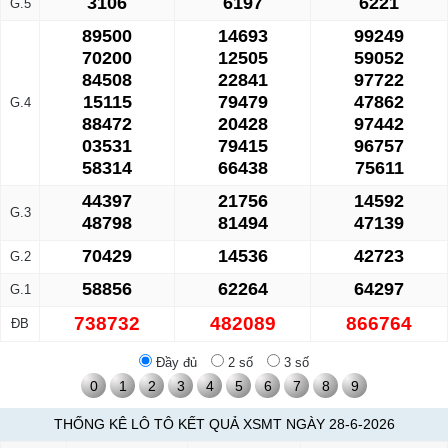
3106
6197
6221
G.5
89500
14693
99249
70200
12505
59052
84508
22841
97722
15115
79479
47862
G.4
88472
20428
97442
03531
79415
96757
58314
66438
75611
44397
21756
14592
G.3
48798
81494
47139
70429
14536
42723
G.2
58856
62264
64297
G.1
738732
482089
866764
ĐB
Đầy đủ
2 số
3 số
0
1
2
3
4
5
6
7
8
9
THỐNG KÊ LÔ TÔ KẾT QUẢ XSMT NGÀY 28-6-2026