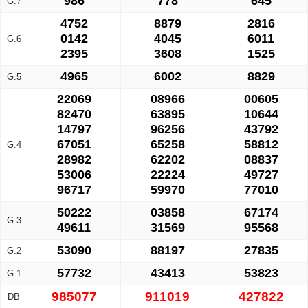
986
778
645
G.7
4752
8879
2816
0142
4045
6011
G.6
2395
3608
1525
4965
6002
8829
G.5
22069
08966
00605
82470
63895
10644
14797
96256
43792
67051
65258
58812
G.4
28982
62202
08837
53006
22224
49727
96717
59970
77010
50222
03858
67174
G.3
49611
31569
95568
53090
88197
27835
G.2
57732
43413
53823
G.1
985077
911019
427822
ĐB