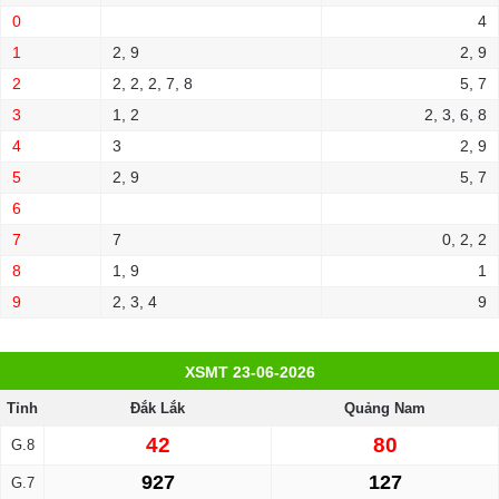
0
4
1
2, 9
2, 9
2
2, 2, 2, 7, 8
5, 7
3
1, 2
2, 3, 6, 8
4
3
2, 9
5
2, 9
5, 7
6
7
7
0, 2, 2
8
1, 9
1
9
2, 3, 4
9
XSMT 23-06-2026
Tỉnh
Đắk Lắk
Quảng Nam
42
80
G.8
927
127
G.7