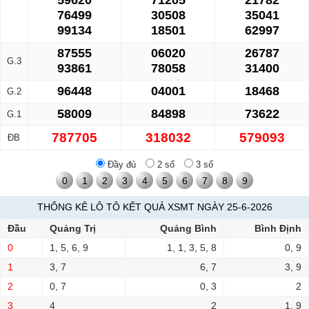
59620
71205
21782
76499
30508
35041
99134
18501
62997
87555
06020
26787
G.3
93861
78058
31400
96448
04001
18468
G.2
58009
84898
73622
G.1
787705
318032
579093
ĐB
Đầy đủ
2 số
3 số
0
1
2
3
4
5
6
7
8
9
THỐNG KÊ LÔ TÔ KẾT QUẢ XSMT NGÀY 25-6-2026
Đầu
Quảng Trị
Quảng Bình
Bình Định
0
1, 5, 6, 9
1, 1, 3, 5, 8
0, 9
1
3, 7
6, 7
3, 9
2
0, 7
0, 3
2
3
4
2
1, 9