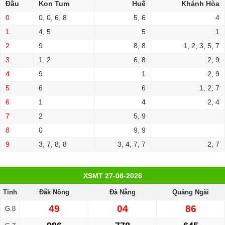
Đầu
Kon Tum
Huế
Khánh Hòa
0
0, 0, 6, 8
5, 6
4
1
4, 5
5
1
2
9
8, 8
1, 2, 3, 5, 7
3
1, 2
6, 8
2, 9
4
9
1
2, 9
5
6
6
1, 2, 7
6
1
4
2, 4
7
2
5, 9
8
0
9, 9
9
3, 7, 8, 8
3, 4, 7, 7
2, 7
XSMT 27-06-2026
Tỉnh
Đắk Nông
Đà Nẵng
Quảng Ngãi
49
04
86
G.8