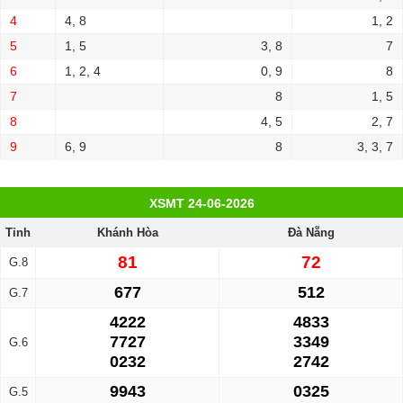
4
4, 8
1, 2
5
1, 5
3, 8
7
6
1, 2, 4
0, 9
8
7
8
1, 5
8
4, 5
2, 7
9
6, 9
8
3, 3, 7
XSMT 24-06-2026
Tỉnh
Khánh Hòa
Đà Nẵng
81
72
G.8
677
512
G.7
4222
4833
7727
3349
G.6
0232
2742
9943
0325
G.5