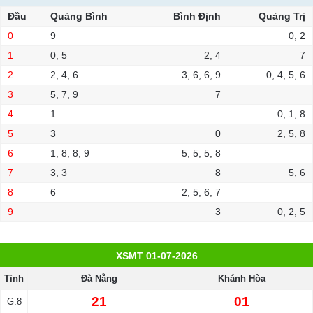
Đầu
Quảng Bình
Bình Định
Quảng Trị
0
9
0, 2
1
0, 5
2, 4
7
2
2, 4, 6
3, 6, 6, 9
0, 4, 5, 6
3
5, 7, 9
7
4
1
0, 1, 8
5
3
0
2, 5, 8
6
1, 8, 8, 9
5, 5, 5, 8
7
3, 3
8
5, 6
8
6
2, 5, 6, 7
9
3
0, 2, 5
XSMT 01-07-2026
Tỉnh
Đà Nẵng
Khánh Hòa
21
01
G.8