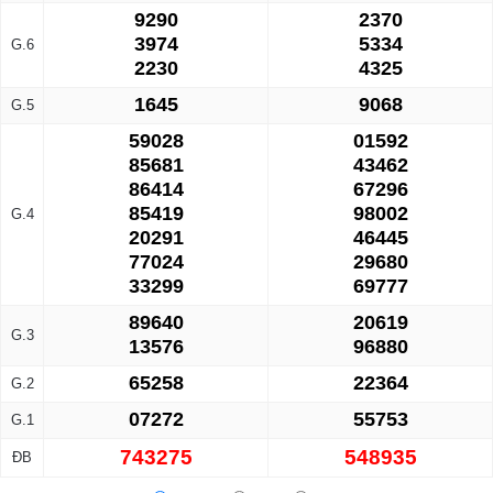
9290
2370
3974
5334
G.6
2230
4325
1645
9068
G.5
59028
01592
85681
43462
86414
67296
85419
98002
G.4
20291
46445
77024
29680
33299
69777
89640
20619
G.3
13576
96880
65258
22364
G.2
07272
55753
G.1
743275
548935
ĐB