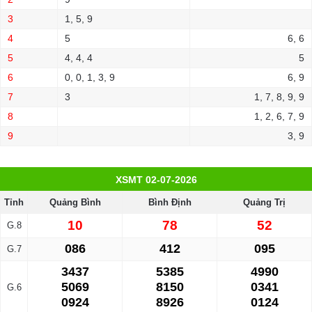
3
1, 5, 9
4
5
6, 6
5
4, 4, 4
5
6
0, 0, 1, 3, 9
6, 9
7
3
1, 7, 8, 9, 9
8
1, 2, 6, 7, 9
9
3, 9
XSMT 02-07-2026
Tỉnh
Quảng Bình
Bình Định
Quảng Trị
10
78
52
G.8
086
412
095
G.7
3437
5385
4990
5069
8150
0341
G.6
0924
8926
0124