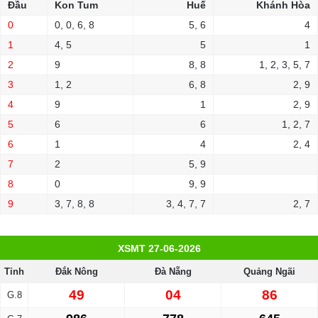
Đầu
Kon Tum
Huế
Khánh Hòa
0
0, 0, 6, 8
5, 6
4
1
4, 5
5
1
2
9
8, 8
1, 2, 3, 5, 7
3
1, 2
6, 8
2, 9
4
9
1
2, 9
5
6
6
1, 2, 7
6
1
4
2, 4
7
2
5, 9
8
0
9, 9
9
3, 7, 8, 8
3, 4, 7, 7
2, 7
XSMT 27-06-2026
Tỉnh
Đắk Nông
Đà Nẵng
Quảng Ngãi
49
04
86
G.8