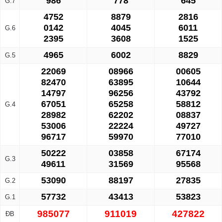
986
778
645
G.7
4752
8879
2816
0142
4045
6011
G.6
2395
3608
1525
4965
6002
8829
G.5
22069
08966
00605
82470
63895
10644
14797
96256
43792
67051
65258
58812
G.4
28982
62202
08837
53006
22224
49727
96717
59970
77010
50222
03858
67174
G.3
49611
31569
95568
53090
88197
27835
G.2
57732
43413
53823
G.1
985077
911019
427822
ĐB