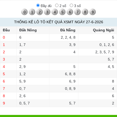
Đầy đủ
2 số
3 số
0
1
2
3
4
5
6
7
8
9
THỐNG KÊ LÔ TÔ KẾT QUẢ XSMT NGÀY 27-6-2026
Đầu
Đắk Nông
Đà Nẵng
Quảng Ngãi
0
6
2, 2, 4, 8
5
1
1, 7
3, 9
0, 1, 2, 6
2
2
4
2, 3, 5, 7, 9
3
2
5, 7
4
2, 9
5
4, 5
5
1, 2
6, 8, 8
6
5, 9
6, 9
8
7
0, 7
0, 8, 9
4
8
2, 6
6
9
0, 5, 7
5, 7
2