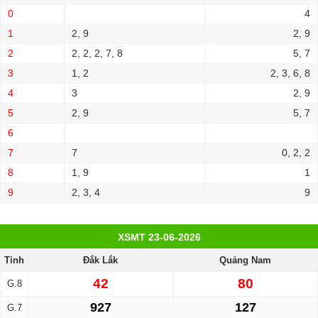
0
4
1
2, 9
2, 9
2
2, 2, 2, 7, 8
5, 7
3
1, 2
2, 3, 6, 8
4
3
2, 9
5
2, 9
5, 7
6
7
7
0, 2, 2
8
1, 9
1
9
2, 3, 4
9
XSMT 23-06-2026
Tỉnh
Đắk Lắk
Quảng Nam
42
80
G.8
927
127
G.7