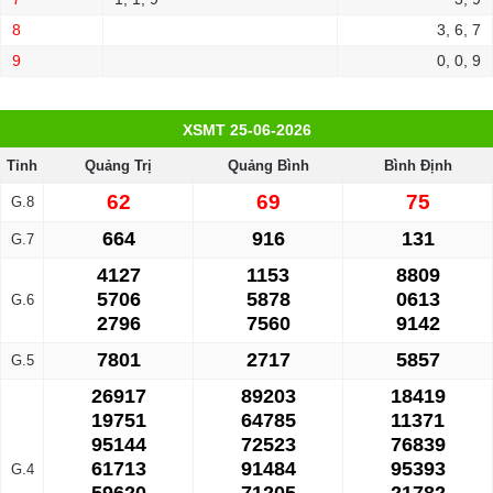
8
3, 6, 7
9
0, 0, 9
XSMT 25-06-2026
Tỉnh
Quảng Trị
Quảng Bình
Bình Định
62
69
75
G.8
664
916
131
G.7
4127
1153
8809
5706
5878
0613
G.6
2796
7560
9142
7801
2717
5857
G.5
26917
89203
18419
19751
64785
11371
95144
72523
76839
61713
91484
95393
G.4