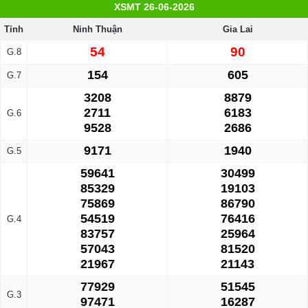
XSMT 26-06-2026
Tỉnh
Ninh Thuận
Gia Lai
54
90
G.8
154
605
G.7
3208
8879
2711
6183
G.6
9528
2686
9171
1940
G.5
59641
30499
85329
19103
75869
86790
54519
76416
G.4
83757
25964
57043
81520
21967
21143
77929
51545
G.3
97471
16287